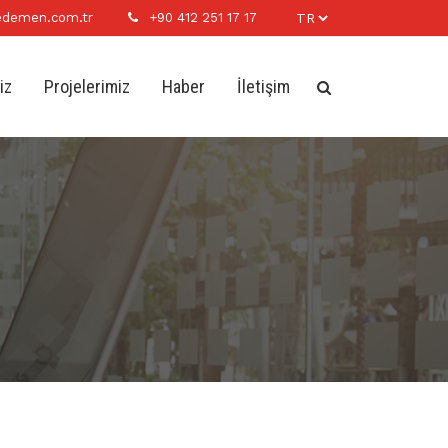
demen.com.tr
+90 412 251 17 17
iz
Projelerimiz
Haber
İletişim