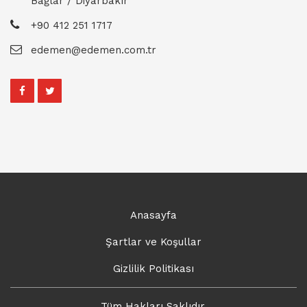
Bağlar / Diyarbakır
+90 412 251 1717
edemen@edemen.com.tr
Anasayfa
Şartlar ve Koşullar
Gizlilik Politikası
Tüm Hakları Saklıdır.