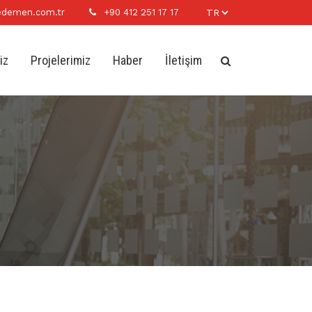
demen.com.tr
+90 412 251 17 17
iz
Projelerimiz
Haber
İletişim